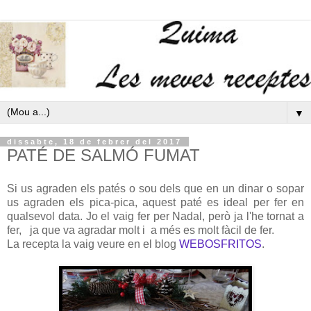
▼
dissabte, 18 de febrer del 2017
PATÉ DE SALMÓ FUMAT
Si us agraden els patés o sou dels que en un dinar o sopar
us agraden els pica-pica, aquest paté es ideal per fer en
qualsevol data. Jo el vaig fer per Nadal, però ja l'he tornat a
fer, ja que va agradar molt i a més es molt fàcil de fer.
La recepta la vaig veure en el blog
WEBOSFRITOS
.